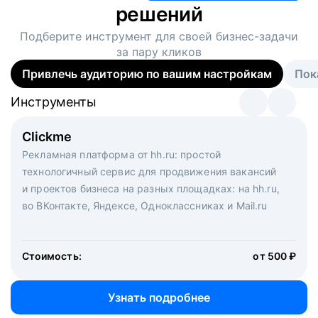
решений
Подберите инструмент для своей
бизнес-задачи
за пару кликов
Привлечь аудиторию по вашим настройкам
Пок
Инструменты
Инструменты
Инструменты
Виртуальный рекрутер
Clickme
Вакансия дня
Массовый подбор под ключ. Решите, сколько
Рекламная платформа от hh.ru: простой
Рекламный формат для вакансий на главной странице
кандидатов и когда вам нужно, и за дело возьмутся
технологичный сервис для продвижения вакансий
hh.ru. Увеличивает количество откликов
маркетологи, рекрутеры и проектные менеджеры
и проектов бизнеса на разных площадках: на hh.ru,
hh.ru с целым набором digital-инструментов
во ВКонтакте, Яндексе, Одноклассниках и Mail.ru
Стоимость:
от 200 000 ₽
Узнать подробнее
Стоимость:
от 500 ₽
Узнать подробнее
Узнать подробнее