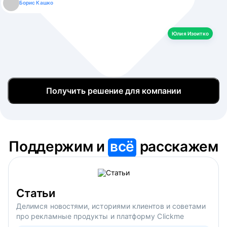
Борис Кашко
Юлия Изоитко
Александр Кулагин
Даниил Макаров
Екатерина Лазаренко
Юлия Изоитко
Получить решение для компании
Поддержим и
всё
расскажем
Статьи
Делимся новостями, историями клиентов и советами
про рекламные продукты и платформу Clickme