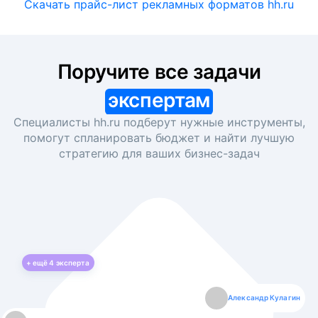
Скачать прайс-лист рекламных форматов hh.ru
Поручите все задачи
экспертам
Специалисты hh.ru подберут нужные инструменты,
помогут спланировать бюджет и найти лучшую
стратегию для ваших
бизнес-задач
+ ещё
4
эксперта
Екатерина Лазаренко
Александр Кулагин
Даниил Макаров
Борис Кашко
Юлия Изоитко